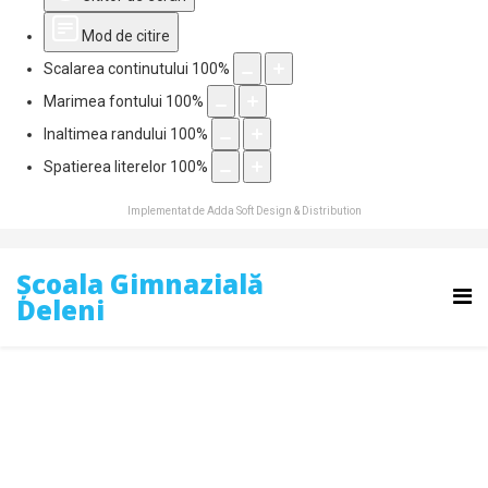
Mod de citire
Scalarea continutului
100
%
Marimea fontului
100
%
Inaltimea randului
100
%
Spatierea literelor
100
%
Implementat de
Adda Soft Design & Distribution
Școala Gimnazială
Deleni