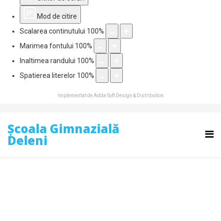
Mod de citire
Scalarea continutului
100
%
Marimea fontului
100
%
Inaltimea randului
100
%
Spatierea literelor
100
%
Implementat de
Adda Soft Design & Distribution
Școala Gimnazială
Deleni