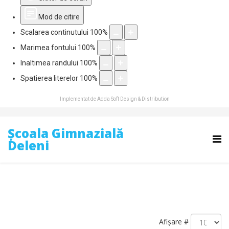
Mod de citire
Scalarea continutului
100
%
Marimea fontului
100
%
Inaltimea randului
100
%
Spatierea literelor
100
%
Implementat de
Adda Soft Design & Distribution
Școala Gimnazială
Deleni
Afișare #