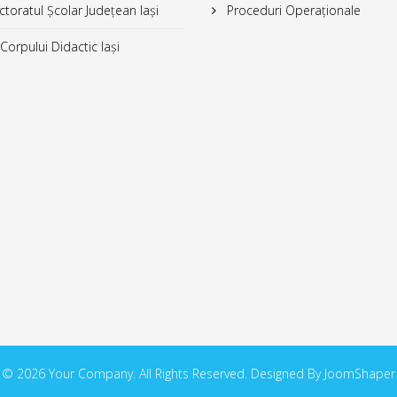
toratul Școlar Județean Iași
Proceduri Operaționale
orpului Didactic Iași
© 2026 Your Company. All Rights Reserved. Designed By JoomShaper