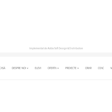
Implementat de
Adda Soft Design & Distribution
CASĂ
DESPRE NOI
ELEVI
OFERTA
PROIECTE
ORAR
CEAC