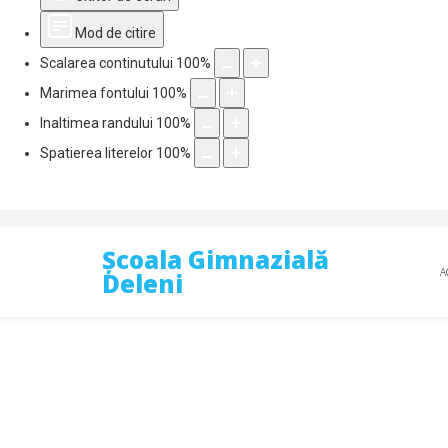
Mod de citire
Scalarea continutului
100
%
Marimea fontului
100
%
Inaltimea randului
100
%
Spatierea literelor
100
%
Școala Gimnazială
A
Deleni