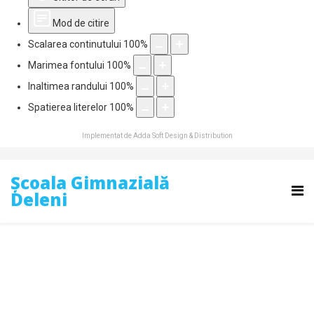
Mod de citire
Scalarea continutului
100
%
Marimea fontului
100
%
Inaltimea randului
100
%
Spatierea literelor
100
%
Implementat de
Adda Soft Design & Distribution
Școala Gimnazială
Deleni